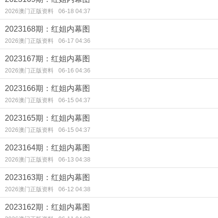
2026澳门正版资料
06-18 04:37
2023168期：红姐内幕图
2026澳门正版资料
06-17 04:36
2023167期：红姐内幕图
2026澳门正版资料
06-16 04:36
2023166期：红姐内幕图
2026澳门正版资料
06-15 04:37
2023165期：红姐内幕图
2026澳门正版资料
06-15 04:37
2023164期：红姐内幕图
2026澳门正版资料
06-13 04:38
2023163期：红姐内幕图
2026澳门正版资料
06-12 04:38
2023162期：红姐内幕图