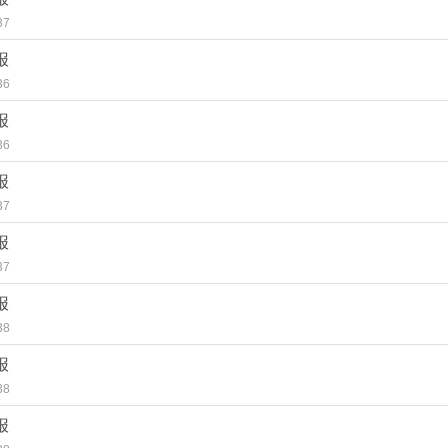
37
报
36
报
36
报
37
报
37
报
38
报
38
报