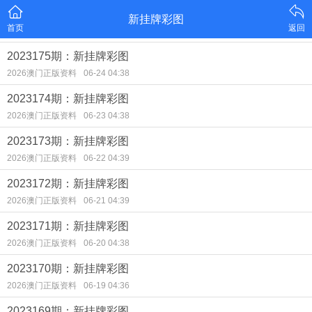
新挂牌彩图
首页
返回
2023175期：新挂牌彩图
2026澳门正版资料
06-24 04:38
2023174期：新挂牌彩图
2026澳门正版资料
06-23 04:38
2023173期：新挂牌彩图
2026澳门正版资料
06-22 04:39
2023172期：新挂牌彩图
2026澳门正版资料
06-21 04:39
2023171期：新挂牌彩图
2026澳门正版资料
06-20 04:38
2023170期：新挂牌彩图
2026澳门正版资料
06-19 04:36
2023169期：新挂牌彩图