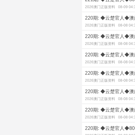
2026澳门正版资料
08-09 04:
220期: ◆云楚官人◆
2026澳门正版资料
08-08 04:
220期: ◆云楚官人◆
2026澳门正版资料
08-08 04:
220期: ◆云楚官人◆
2026澳门正版资料
08-08 04:
220期: ◆云楚官人◆
2026澳门正版资料
08-08 04:
220期: ◆云楚官人◆
2026澳门正版资料
08-08 04:
220期: ◆云楚官人◆
2026澳门正版资料
08-08 04:
220期: ◆云楚官人◆